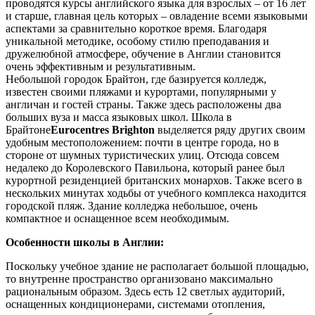
проводятся курсы английского языка для взрослых – от 16 лет
и старше, главная цель которых – овладение всеми языковыми
аспектами за сравнительно короткое время. Благодаря
уникальной методике, особому стилю преподавания и
дружелюбной атмосфере, обучение в Англии становится
очень эффективным и результативным.
Небольшой городок Брайтон, где базируется колледж,
известен своими пляжами и курортами, популярными у
англичан и гостей страны. Также здесь расположены два
больших вуза и масса языковых школ. Школа в
Брайтоне
Eurocentres Brighton
выделяется ряду других своим
удобным местоположением: почти в центре города, но в
стороне от шумных туристических улиц. Отсюда совсем
недалеко до Королевского Павильона, который ранее был
курортной резиденцией британских монархов. Также всего в
нескольких минутах ходьбы от учебного комплекса находится
городской пляж. Здание колледжа небольшое, очень
компактное и оснащенное всем необходимым.
Особенности школы в Англии:
Поскольку учебное здание не располагает большой площадью,
то внутренне пространство организовано максимально
рациональным образом. Здесь есть 12 светлых аудиторий,
оснащенных кондиционерами, системами отопления,