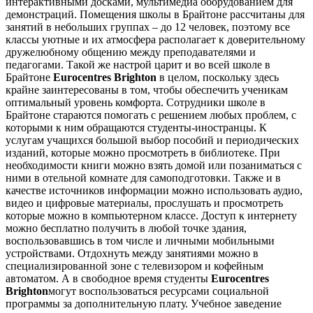
интерактивными досками, мультимедиа оборудованием для
демонстраций. Помещения школы в Брайтоне рассчитаны для
занятий в небольших группах – до 12 человек, поэтому все
классы уютные и их атмосфера располагает к доверительному
дружелюбному общению между преподавателями и
педагогами. Такой же настрой царит и во всей школе в
Брайтоне
Eurocentres Brighton
в целом, поскольку здесь
крайне заинтересованы в том, чтобы обеспечить ученикам
оптимальный уровень комфорта. Сотрудники школе в
Брайтоне стараются помогать с решением любых проблем, с
которыми к ним обращаются студенты-иностранцы. К
услугам учащихся большой выбор пособий и периодических
изданий, которые можно просмотреть в библиотеке. При
необходимости книги можно взять домой или позаниматься с
ними в отельной комнате для самоподготовки. Также и в
качестве источников информации можно использовать аудио,
видео и цифровые материалы, прослушать и просмотреть
которые можно в компьютерном классе. Доступ к интернету
можно бесплатно получить в любой точке здания,
воспользовавшись в том числе и личными мобильными
устройствами. Отдохнуть между занятиями можно в
специализированной зоне с телевизором и кофейным
автоматом. А в свободное время студенты
Eurocentres
Brighton
могут воспользоваться ресурсами социальной
программы за дополнительную плату. Учебное заведение