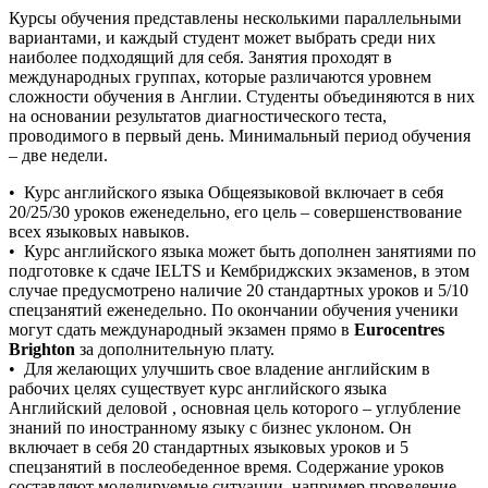
Курсы обучения представлены несколькими параллельными
вариантами, и каждый студент может выбрать среди них
наиболее подходящий для себя. Занятия проходят в
международных группах, которые различаются уровнем
сложности обучения в Англии. Студенты объединяются в них
на основании результатов диагностического теста,
проводимого в первый день. Минимальный период обучения
– две недели.
• Курс английского языка Общеязыковой включает в себя
20/25/30 уроков еженедельно, его цель – совершенствование
всех языковых навыков.
• Курс английского языка может быть дополнен занятиями по
подготовке к сдаче IELTS и Кембриджских экзаменов, в этом
случае предусмотрено наличие 20 стандартных уроков и 5/10
спецзанятий еженедельно. По окончании обучения ученики
могут сдать международный экзамен прямо в
Eurocentres
Brighton
за дополнительную плату.
• Для желающих улучшить свое владение английским в
рабочих целях существует курс английского языка
Английский деловой , основная цель которого – углубление
знаний по иностранному языку с бизнес уклоном. Он
включает в себя 20 стандартных языковых уроков и 5
спецзанятий в послеобеденное время. Содержание уроков
составляют моделируемые ситуации, например проведение