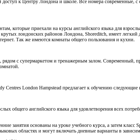
й доступ к Центру Лондона и школе. Все номера современные, с
нтам, которые приехали на курсы английского языка для взрослых
 крутых лондонских районов Лондона, Shoreditch, имеет легкий
тернет. Так же имеются комнаты общего пользования и кухни.
е, рядом с супермаркетом и тренажерным залом. Современный, 
омнатой.
udy Centres London Hampstead предлагает к обучению следующие 
ослых общего английского языка для удовлетворения всех потре
ие занятия основаны на уроке учебного курса, а затем класс S
зыковых областях и могут включать дневные варианты в зависим