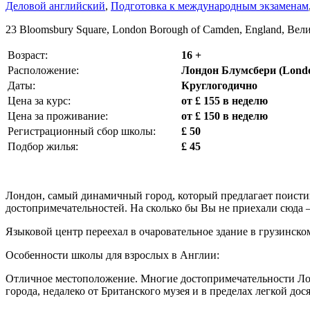
Деловой английский
,
Подготовка к международным экзаменам
23 Bloomsbury Square, London Borough of Camden, England, Ве
Возраст:
16 +
Расположение:
Лондон Блумсбери (Lond
Даты:
Круглогодично
Цена за курс:
от £ 155 в неделю
Цена за проживание:
от £ 150 в неделю
Регистрационный сбор школы:
£ 50
Подбор жилья:
£ 45
Лондон, самый динамичный город, который предлагает поисти
достопримечательностей. На сколько бы Вы не приехали сюда 
Языковой центр переехал в очаровательное здание в грузинско
Особенности школы для взрослых в Англии:
Отличное местоположение. Многие достопримечательности Лонд
города, недалеко от Британского музея и в пределах легкой дос