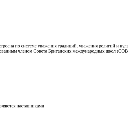
строена по системе уважения традиций, уважения религий и куль
итованным членом Совета Британских международных школ (CO
являются наставниками